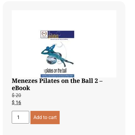
Menezes Pilates on the Ball 2 –
eBook
$
20
$
16
Add to cart