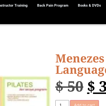
nstructor Training
Back Pain Program
Books & DVDs
Menezes 
Languag
$
50
$
3
Add to cart