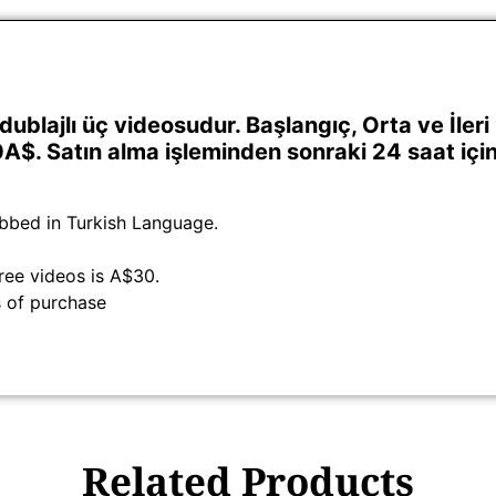
dublajlı üç videosudur. Başlangıç, Orta ve İler
0A$. Satın alma işleminden sonraki 24 saat içi
ubbed in Turkish Language.
hree videos is A$30.
rs of purchase
Related Products