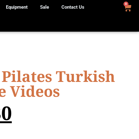
0
Equipment
Sale
Contact Us
Pilates Turkish
e Videos
0